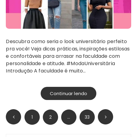
Descubra como seria o look universitário perfeito
pra você! Veja dicas práticas, inspirações estilosas
e confortáveis para arrasar na faculdade com
personalidade e atitude. #ModaUniversitária
Introdução A faculdade é muito…
Continuar lendo
Paginação
1
2
…
33
de
posts