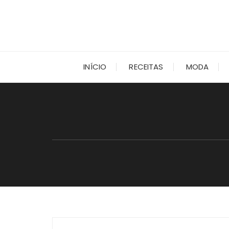
Ir
para
o
conteúdo
INÍCIO
RECEITAS
MODA