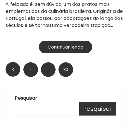
A feijoada é, sem dúvida, um dos pratos mais
emblemáticos da culinária brasileira. Originária de
Portugal, ela passou por adaptações ao longo dos
séculos e se tornou uma verdadeira tradição…
Continuar lendo
Paginação
1
…
33
de
posts
Pesquisar
Pesquisar